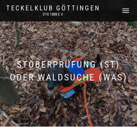
TECKELKLUB GÖTTINGEN
NAVIGATI
DTK 1888 E.V.
UMSCHAL
STÖBERPRÜFUNG (ST)
ODER WALDSUCHE (WAS)