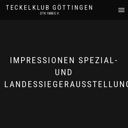
TECKELKLUB GÖTTINGEN
NAVIGA
DTK 1888 E.V.
UMSCH
IMPRESSIONEN SPEZIAL-
UND
LANDESSIEGERAUSSTELLUN