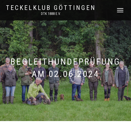
TECKELKLUB GÖTTINGEN
NAVIGATI
DTK 1888 E.V.
UMSCHAL
BEGLEITHUNDEPRÜFUNG
AM 02.06.2024